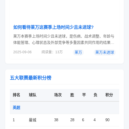
如何看待莱万这赛季上场时间少且未进球?
莱万本赛季上场时间少且未进球，是伤病、战术调整、年龄与
体能管理、心理状态及外部竞争等多重因素共同作用的结果，
需理性看待其短期状态波动，同时关注其长期调整与球队整体
2025-09-06
阅读量：13万
莱万
莱万未进球
适配性。一、伤病影响：出场时间受限的直接原因莱万在赛季
初因伤缺席了甘伯杯和西甲首轮比赛，这直接导致他失去了在
赛季初期积累比赛感觉和进球的机会。尽管他随后复出，但出
于保护球...
五大联赛最新积分榜
排名
球队
场次
胜
平
负
积分
英超
1
曼城
38
28
6
4
90