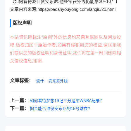
【如何看待波什赞安东尼:他经常在外线仍能拿20+10？】
文章内容来源:https://baoanyouyong.com/lanqiu/29.html
版权声明
本站资讯除标注“原创”外的信息均来自互联网以及网友投
稿,版权归属于原始作者,如果有侵犯到您的权益,请联系我
们提供您的版权证明和身份证明,我们将在第一时间删除相
关侵权信息,谢谢.
文章标签：
波什
安东尼外线
上一篇：
如何看待梦想19记三分追平WNBA纪录？
下一篇：
掘金能否退役安东尼的15号球衣?