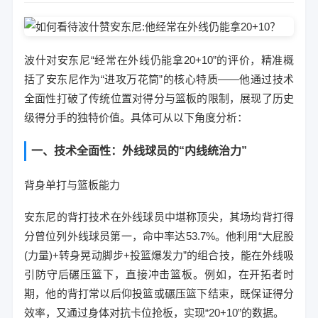
波什对安东尼“经常在外线仍能拿20+10”的评价，精准概
括了安东尼作为“进攻万花筒”的核心特质——他通过技术
全面性打破了传统位置对得分与篮板的限制，展现了历史
级得分手的独特价值。具体可从以下角度分析：
一、技术全面性：外线球员的“内线统治力”
背身单打与篮板能力
安东尼的背打技术在外线球员中堪称顶尖，其场均背打得
分曾位列外线球员第一，命中率达53.7%。他利用“大屁股
(力量)+转身晃动脚步+投篮爆发力”的组合技，能在外线吸
引防守后碾压篮下，直接冲击篮板。例如，在开拓者时
期，他的背打常以后仰投篮或碾压篮下结束，既保证得分
效率，又通过身体对抗卡位抢板，实现“20+10”的数据。