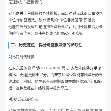
无球跑动与篮板意识
安东尼并非单纯依赖身体抢板，而是通过无球跑动和预判
卡位增加篮板数。波什提到的“卡位非常强硬”即指此——
他能在外线投篮后迅速判断篮板落点，利用长臂和活力卡
住防守者位置，即使在外线也能贡献可观篮板。
三、历史定位：得分与篮板兼修的稀缺性
对比同时代球员
在安东尼的巅峰期(2000-2010年代)，多数外线得分手(如
科比、麦迪)更侧重得分，而安东尼是少数能兼顾篮板的外
线球员。例如，他在尼克斯时期曾单赛季场均28.7分6.9篮
板，这种数据在外线球员中极为罕见。
对现代篮球的启示
安东尼的技术特点预示了现代篮球“空间型四号位”的崛