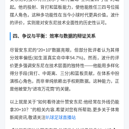
起。他的投射、背打和篮板能力，使他能胜任三四号位摇
摆人角色，这种多功能性在当今小球时代更具价值。波什
的评价，实则是对安东尼技术全面性的历史性认可。
四、争议与平衡：效率与数据的辩证关系
尽管安东尼的“20+10”数据亮眼，但部分批评者认为其得
分效率偏低(如生涯真实命中率54.7%)。然而，波什的评
价更多强调安东尼在技术层面的独特性——他能用多样化
得分手段(背打、中距离、三分)和篮板贡献，在体系中扮
演核心角色，而非单纯依赖出手权刷数据。这种能力，正
是他被誉为“进攻万花筒”的关键。
以上就是关于"如何看待波什赞安东尼:他经常在外线仍能
拿20+10？"的相关内容,希望对您有所帮助,更多关于体育
新闻资讯,敬请关注
叭球足球直播站