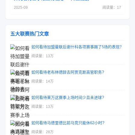
2025-09
阅读量：17
五大联赛热门文章
如何看待加盟曼联后谢什科各项赛事踢了5场的表现？
阅读量：13万
如何看待老布林德辞去阿贾克斯高管职务?
阅读量：14万
如何看待莱万这赛季上场时间少且未进球?
阅读量：13万
如何看待马德里德比前马竞只能休62小时?
阅读量：28万