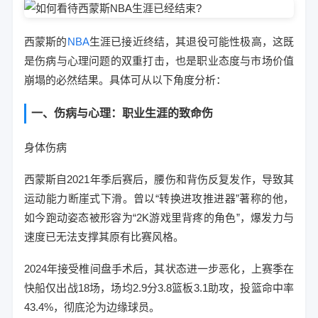
西蒙斯的
NBA
生涯已接近终结，其退役可能性极高，这既
是伤病与心理问题的双重打击，也是职业态度与市场价值
崩塌的必然结果。具体可从以下角度分析：
一、伤病与心理：职业生涯的致命伤
身体伤病
西蒙斯自2021年季后赛后，腰伤和背伤反复发作，导致其
运动能力断崖式下滑。曾以“转换进攻推进器”著称的他，
如今跑动姿态被形容为“2K游戏里背疼的角色”，爆发力与
速度已无法支撑其原有比赛风格。
2024年接受椎间盘手术后，其状态进一步恶化，上赛季在
快船仅出战18场，场均2.9分3.8篮板3.1助攻，投篮命中率
43.4%，彻底沦为边缘球员。