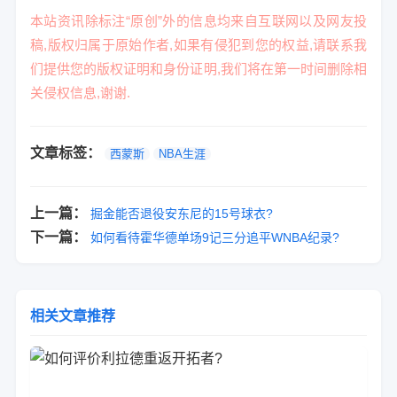
本站资讯除标注“原创”外的信息均来自互联网以及网友投
稿,版权归属于原始作者,如果有侵犯到您的权益,请联系我
们提供您的版权证明和身份证明,我们将在第一时间删除相
关侵权信息,谢谢.
文章标签：
西蒙斯
NBA生涯
上一篇：
掘金能否退役安东尼的15号球衣?
下一篇：
如何看待霍华德单场9记三分追平WNBA纪录?
相关文章推荐