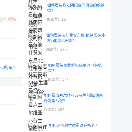
如何看待身处阴阳合同风波的伦纳
德?
您的版权
阅读量：12万
如何看待波什赞安东尼:他经常在外
线仍能拿20+10？
阅读量：27万
如何看待西蒙斯NBA生涯已经结
少的东西
束?
阅读量：17万
如何看点塞尔维亚vs芬兰前瞻:约基
奇剑指八强?
阅读量：16万
如何评价利拉德重返开拓者?