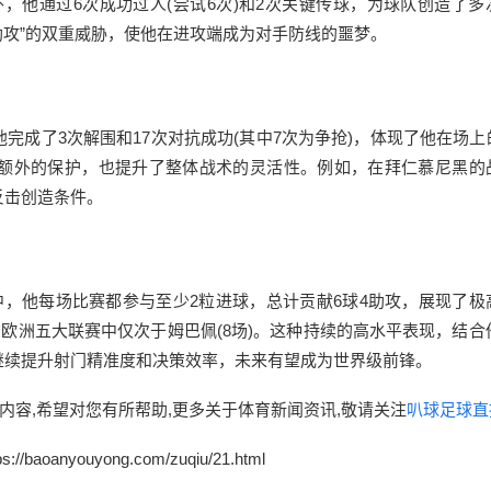
外，他通过6次成功过人(尝试6次)和2次关键传球，为球队创造了多
助攻”的双重威胁，使他在进攻端成为对手防线的噩梦。
完成了3次解围和17次对抗成功(其中7次为争抢)，体现了他在场上
额外的保护，也提升了整体战术的灵活性。例如，在拜仁慕尼黑的
反击创造条件。
中，他每场比赛都参与至少2粒进球，总计贡献6球4助攻，展现了极
在欧洲五大联赛中仅次于姆巴佩(8场)。这种持续的高水平表现，结合
继续提升射门精准度和决策效率，未来有望成为世界级前锋。
内容,希望对您有所帮助,更多关于体育新闻资讯,敬请关注
叭球足球直
youyong.com/zuqiu/21.html