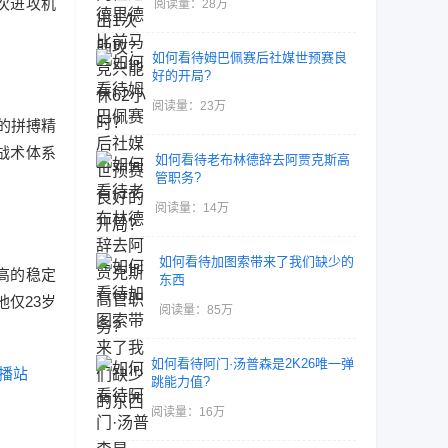
次进攻机
阅读量：28万
如何看待姆巴佩赛后社媒世预赛良
好的开局?
阅读量：23万
的拼搏精
战术体系
如何看待老布林德辞去阿贾克斯高
管职务?
阅读量：14万
如何看待加图索带来了我们缺少的
高的稳定
东西
他仅23岁
阅读量：85万
如何看待阿门·汤普森是2K26唯一弹
播站
跳能力值?
阅读量：16万