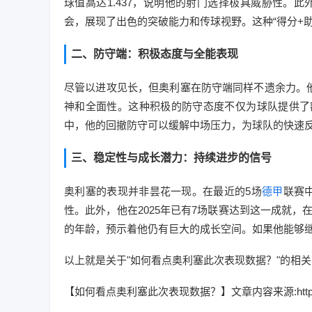
球值高达1.437，说明他的射门选择极具威胁性。此
会，展现了出色的突破能力和传球视野。这种“得分+
二、防守端：积极态度与全能表现
尽管以进攻见长，但奥利塞在防守端同样不遗余力。他
神和全面性。这种积极的防守态度不仅为球队提供了
中，他的回撤防守可以缓解中场压力，为球队的快速
三、稳定性与成长潜力：持续进步的信号
奥利塞的表现并非昙花一现。在最近的5场
德甲
联赛
性。此外，他在2025年已有7场联赛达到这一成就，
的年龄，预示着他仍有巨大的成长空间。如果他能够
以上就是关于"如何看点奥利塞此次表现数据？"的相关
【如何看点奥利塞此次表现数据？】文章内容来源:https://baoan