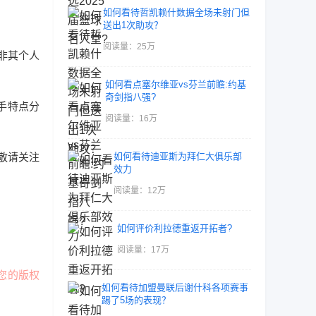
如何看待哲凯赖什数据全场未射门但
送出1次助攻？
阅读量：25万
非其个人
如何看点塞尔维亚vs芬兰前瞻:约基
奇剑指八强?
手特点分
阅读量：16万
敬请关注
如何看待迪亚斯为拜仁大俱乐部
效力
阅读量：12万
如何评价利拉德重返开拓者?
阅读量：17万
您的版权
如何看待加盟曼联后谢什科各项赛事
踢了5场的表现？