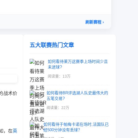
五大联赛热门文章
如何看待莱万这赛季上场时间少且
未进球?
阅读量：13万
的战术价
如何看待BR评选湖人队史最伟大的
五笔交易?
阅读量：22万
如何看待于帕梅卡诺在场时,法国队已
经500分钟没有丢球？
如，在
英