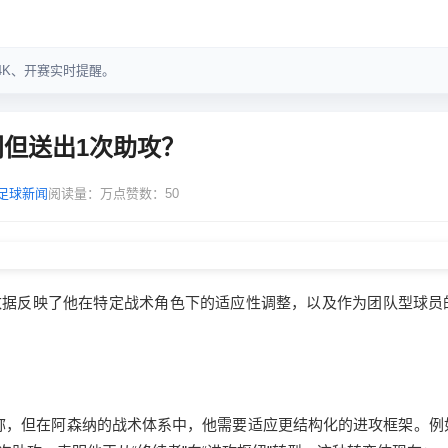
但送出1次助攻？
足球新闻
阅读量：
万
点赞数：50
数据反映了他在特定战术角色下的适应性调整，以及作为团队型球员
称，但在阿森纳的战术体系中，他需要适应更结构化的进攻框架。例