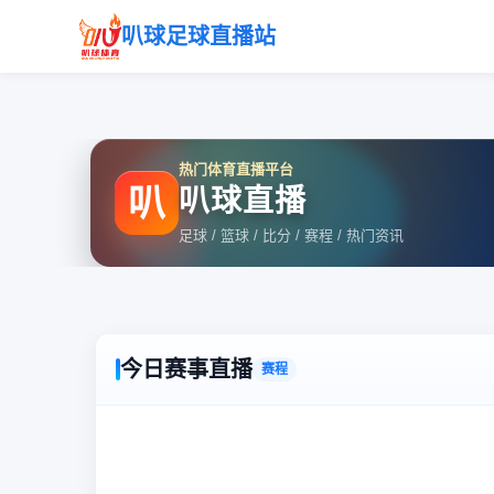
叭球足球直播站
热门体育直播平台
叭
叭球直播
足球 / 篮球 / 比分 / 赛程 / 热门资讯