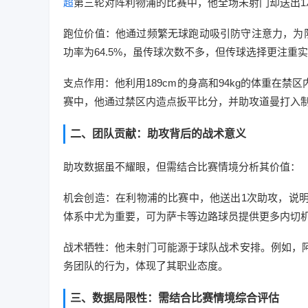
超
第三轮对阵利物浦的比赛中，他全场未射门却送出1次
跑位价值：他通过频繁无球跑动吸引防守注意力，为队
功率为64.5%，虽传球次数不多，但传球选择更注重
支点作用：他利用189cm的身高和94kg的体重在
赛中，他通过禁区内造点扳平比分，并助攻道曼打入
二、团队贡献：助攻背后的战术意义
助攻数据虽不耀眼，但需结合比赛情境分析其价值：
机会创造：在利物浦的比赛中，他送出1次助攻，说
体系中尤为重要，可为萨卡等边路球员提供更多内切
战术牺牲：他未射门可能源于球队战术安排。例如，
务团队的行为，体现了其职业态度。
三、数据局限性：需结合比赛情境综合评估