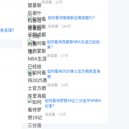
阅读量：13万
如何看待詹姆斯近期成都行?
阅读量：180万
没有丢球？
如何看待西蒙斯NBA生涯已经结
束?
阅读量：17万
如何看待2025勇士官方晒库里海
报
阅读量：14万
如何看待梦想19记三分追平WNBA
纪录？
阅读量：72万