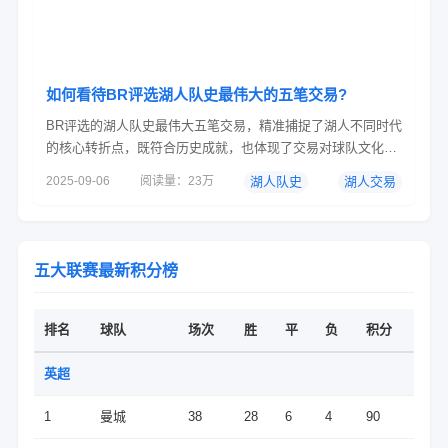
如何看待BR评选湖人队史最伟大的五笔交易?
BR评选的湖人队史最伟大五笔交易，精准捕捉了湖人不同时代
的核心转折点，既符合历史成就，也体现了交易对球队文化的
深远影响。以下是具体分析：1. 东契奇与浓眉互换(第五名)：
2025-09-06
阅读量：23万
湖人队史
湖人交易
现代篮球的“双核驱动”实验交易背景：湖人用安东尼&middot;
戴维斯、克里斯蒂和2029年首轮签，换来东契奇、克勒贝尔和
马基夫&middot;莫里斯。历史意义：建队核心转型：在詹姆
斯...
五大联赛最新积分榜
排名
球队
场次
胜
平
负
积分
英超
1
曼城
38
28
6
4
90