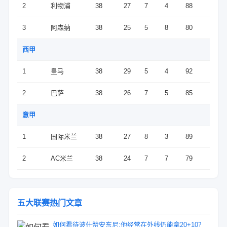
2
利物浦
38
27
7
4
88
3
阿森纳
38
25
5
8
80
西甲
1
皇马
38
29
5
4
92
2
巴萨
38
26
7
5
85
意甲
1
国际米兰
38
27
8
3
89
2
AC米兰
38
24
7
7
79
五大联赛热门文章
如何看待波什赞安东尼:他经常在外线仍能拿20+10？