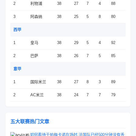
2
利物浦
38
27
7
4
88
3
阿森纳
38
25
5
8
80
西甲
1
皇马
38
29
5
4
92
2
巴萨
38
26
7
5
85
意甲
1
国际米兰
38
27
8
3
89
2
AC米兰
38
24
7
7
79
五大联赛热门文章
如何看待于帕梅卡诺在场时,法国队已经500分钟没有丢