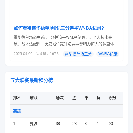
如何看待霍华德单场9记三分追平WNBA纪录?
霍华德单场命中9记三分并追平WNBA纪录，是个人技术突
破、战术适配性、历史地位提升与赛事影响力扩大的多重体
现，其意义可从以下角度深入分析：一、技术突破：从“全能战
2025-09-06
阅读量：167万
霍华德单场三分
WNBA纪录
士”到“三分狙击手”的进化投射效率的质变霍华德此役三分球17
投9中，命中率高达52.9%，远超其生涯平均水平(此前单场最
高三分命中数为6记)。这种高效表现证明，她已从依...
五大联赛最新积分榜
排名
球队
场次
胜
平
负
积分
英超
1
曼城
38
28
6
4
90