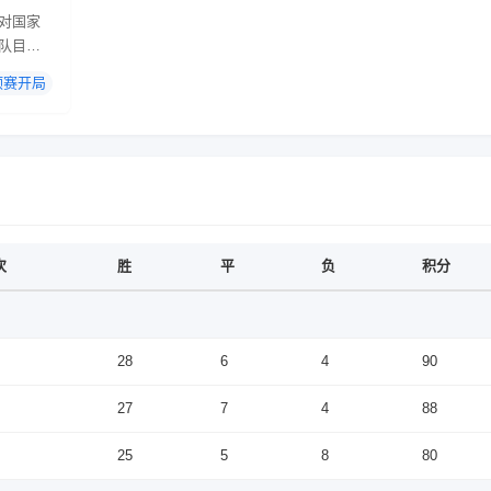
对国家
队目标
从以下
预赛开局
场2-0
键进
次
胜
平
负
积分
28
6
4
90
27
7
4
88
25
5
8
80