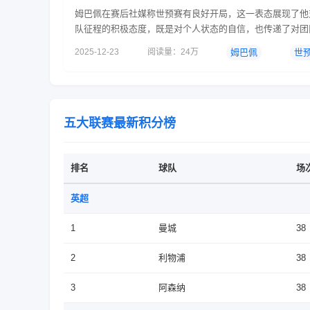
姆巴佩在赛后社媒称世预赛有良好开局，这一表态展现了他
队征程的积极态度，既是对个人状态的自信，也传递了对团
的坚定信念，同时为后续赛事注入了积极心理暗示。具体可
2025-12-23
阅读量：24万
姆巴佩
世
三方面分析：一、个人状态与团队贡献的直接体现在法国队客
战胜乌克兰的比赛中，姆巴佩首发登场并在第82分钟打入关
球，帮助球队锁定胜局。这个进球不仅是他在法国...
五大联赛最新积分榜
排名
球队
场
英超
1
曼城
38
2
利物浦
38
3
阿森纳
38